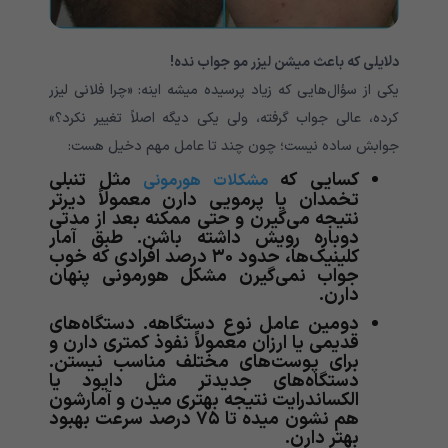
دلایلی
که باعث میشن لیزر مو جواب نده!
یکی از سؤال‌هایی که زیاد پرسیده میشه اینه: «چرا فلانی لیزر
کرده، عالی جواب گرفته، ولی یکی دیگه اصلاً تغییر نکرد؟»
جوابش ساده نیست؛ چون چند تا عامل مهم دخیل هست:
کسایی که
مثل تنبلی
مشکلات هورمونی
تخمدان یا پرمویی دارن معمولاً دیرتر
نتیجه می‌گیرن و حتی ممکنه بعد از مدتی
دوباره رویش داشته باشن. طبق آمار
کلینیک‌ها، حدود ۳۰ درصد افرادی که خوب
جواب نمی‌گیرن مشکل هورمونی پنهان
دارن.
دومین عامل نوع دستگاهه. دستگاه‌های
قدیمی یا ارزان معمولاً نفوذ کمتری دارن و
برای پوست‌های مختلف مناسب نیستن.
دستگاه‌های جدیدتر مثل دایود یا
الکساندرایت نتیجه بهتری میدن و آمارشون
هم نشون میده تا ۷۵ درصد سرعت بهبود
بهتر دارن.