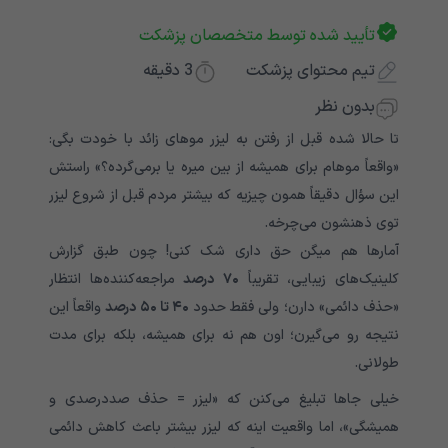
تأیید شده توسط متخصصان پزشکت
تیم محتوای پزشکت
3
دقیقه
بدون نظر
تا حالا شده قبل از رفتن به لیزر موهای زائد با خودت بگی:
«واقعاً موهام برای همیشه از بین میره یا برمی‌گرده؟» راستش
این سؤال دقیقاً همون چیزیه که بیشتر مردم قبل از شروع لیزر
توی ذهنشون می‌چرخه.
آمارها هم میگن حق داری شک کنی! چون طبق گزارش
کلینیک‌های زیبایی، تقریباً
۷۰
درصد
مراجعه‌کننده‌ها انتظار
«حذف دائمی» دارن؛ ولی فقط حدود
۴۰
تا
۵۰
درصد
واقعاً این
نتیجه رو می‌گیرن؛ اون هم نه برای همیشه، بلکه برای مدت
طولانی.
خیلی جاها تبلیغ می‌کنن که «لیزر = حذف صددرصدی و
همیشگی»، اما واقعیت اینه که لیزر بیشتر باعث کاهش دائمی