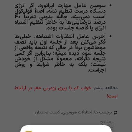
سومین عامل مهارت اپراتوره. اگر انرژی
دستگاه درست تنظیم نشه، اصلاً فولیکول
آسیب نمی‌بینه. جالبه بدونی تقریباً ۴۰
درصد نارضایتی‌ها به خاطر تنظیم اشتباه
انرژی یا فاصله جلسات بوده.
آخرین عامل انتظارات اشتباهه. خیلی‌ها
فکر می‌کنن بعد از جلسه اول باید نصف
موهاشون بره! در حالی که نتیجه واقعی از
جلسه سوم دیده میشه؛ بنابراین اگر کسی
نتیجه نگرفته، معمولاً مشکل از خودش
نیست؛ بلکه به خاطر شرایط و روش
اجراست.
خواب کم با پیری زودرس مغر در ارتباط
مطالعه بیشتر:
است!
برچسب ها:
اختلالات هورمونی
,
کیست تخمدان
منابع: