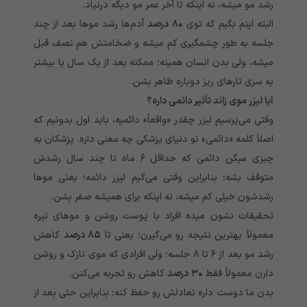
رشد مو میشه، نه اینکه تا آخر عمر مو دیگه درنیاد.
البته اینم بگیم که توی
۸۰
درصد
آدم‌ها رشد موها بعد از چند
جلسه به طور چشمگیری کم میشه و ضخامتش هم نصف قبل
میشه، ولی بدن انسان همینه؛ ممکنه بعد از یک سال یا بیشتر
یه سری تارهای ریز دوباره ظاهر بشن.
آیا لیزر موی زائد تأثیر دائمی داره؟
وقتی می‌پرسیم لیزر چقدر «واقعاً» دائمیه، باید اول بدونیم که
اصلاً کلمه «دائمی» تو دنیای پزشکی چه معنی داره. پزشکان به
چیزی میگن دائمی که حداقل ۶ ماه تا چند سال رشدش
متوقف بشه؛ بنابراین وقتی می‌گیم لیزر دائمه؛ یعنی موها
رشدشون خیلی کم میشه، نه اینکه برای همیشه صفر بشن.
تحقیقات نشون میده افراد با پوست روشن و موهای تیره
معمولاً بهترین نتیجه رو می‌گیرن؛ یعنی تا
۸۵
درصد
کاهش
رشد مو بعد از ۶ تا ۸ جلسه؛ ولی افرادی که موی نازک و روشن
دارن معمولاً فقط
۳۰
درصد
کاهش رو تجربه می‌کنن.
بدن ما دوست داره تعادلش رو حفظ کنه؛ بنابراین حتی بعد از