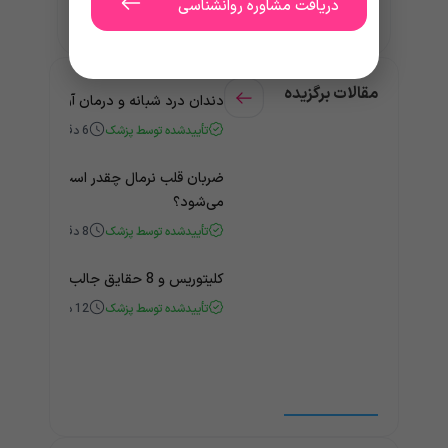
دریافت مشاوره روانشناسی
5.0
مقالات برگزیده
دندان درد شبانه و درمان آن + راهنمای
تأییدشده توسط پزشک
6
دقیقه
ضربان قلب نرمال چقدر است؟ چه زمانی
می‌شود؟
تأییدشده توسط پزشک
8
دقیقه
کلیتوریس و 8 حقایق جالب و باورنکردنی درباره آن
تأییدشده توسط پزشک
12
دقیقه