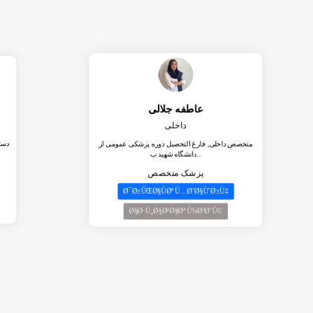
عاطفه جلالی
داخلی
دست
متخصص داخلی, فارغ التحصیل دوره پزشکی عمومی از
دانشگاه شهید ب...
پزشک متخصص
Ø¯Ø±ÛŒØ§ÙØª Ù…Ø´Ø§ÙˆØ±Ù‡
Ø§Ø·Ù„Ø§Ø¹Ø§Øª Ù¾Ø²Ø´Ú©